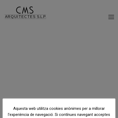
AMPLIACIÓ DEDIFICI INDUSTRIAL I OFICINES, JANÉ
C/ Mercaders, s/n, Palau Solità i Plegamans, Barcelona, España
Aquesta web utilitza cookies anònimes per a millorar
l'experiència de navegació. Si contínues navegant acceptes