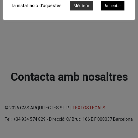
la instal·lació d'aquestes.
Més info
Acceptar
Contacta amb nosaltres
© 2026 CMS ARQUITECTES S.L.P. |
TEXTOS LEGALS
Tel.: +34 934 574 829 - Direcció: C/ Bruc, 166 E.F 008037 Barcelona