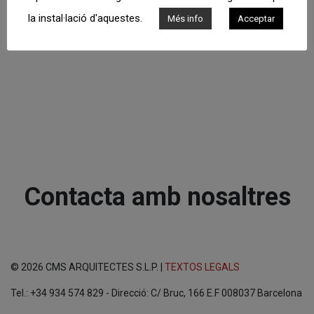
la instal·lació d'aquestes.
Més info
Acceptar
Contacta amb nosaltres
© 2026 CMS ARQUITECTES S.L.P. |
TEXTOS LEGALS
Tel.: +34 934 574 829 - Direcció: C/ Bruc, 166 E.F 008037 Barcelona