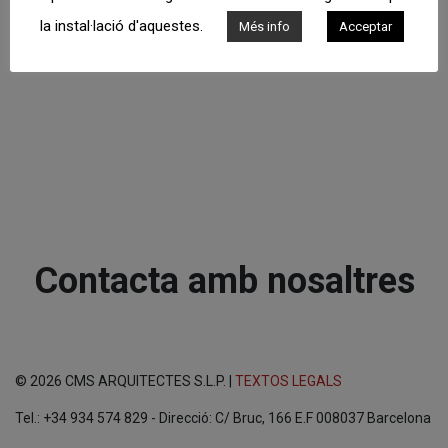
la instal·lació d'aquestes.
Més info
Acceptar
Contacta amb nosaltres
© 2026 CMS ARQUITECTES S.L.P. |
TEXTOS LEGALS
Tel.: +34 934 574 829 - Direcció: C/ Bruc, 166 E.F 008037 Barcelona