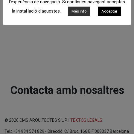
l'experiència de navegació. Si contínues navegant acceptes
la instal·lació d'aquestes.
Més info
Acceptar
Contacta amb nosaltres
© 2026 CMS ARQUITECTES S.L.P. |
TEXTOS LEGALS
Tel.: +34 934 574 829 - Direcció: C/ Bruc, 166 E.F 008037 Barcelona