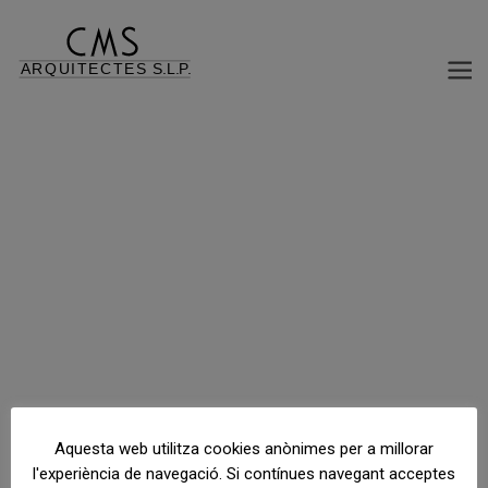
PROJECTES AMB SISTEMA DE FORMIGÓ PREFABRICAT
Aquesta web utilitza cookies anònimes per a millorar
l'experiència de navegació. Si contínues navegant acceptes