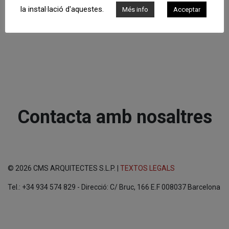
la instal·lació d'aquestes.
Més info
Acceptar
Contacta amb nosaltres
© 2026 CMS ARQUITECTES S.L.P. |
TEXTOS LEGALS
Tel.: +34 934 574 829 - Direcció: C/ Bruc, 166 E.F 008037 Barcelona