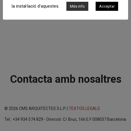
la instal·lació d'aquestes.
Més info
Acceptar
Contacta amb nosaltres
© 2026 CMS ARQUITECTES S.L.P. |
TEXTOS LEGALS
Tel.: +34 934 574 829 - Direcció: C/ Bruc, 166 E.F 008037 Barcelona