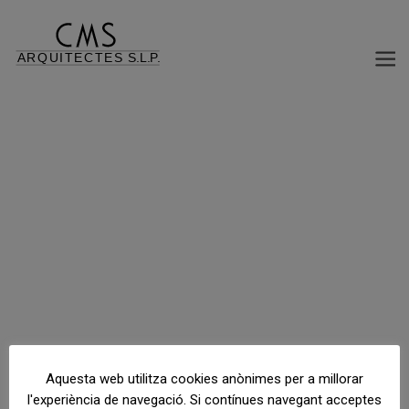
EDIFICI DE 18 HABITATGES, LOCALS COMERCIALS I APARCAMENT
C/ Jaime I, 203 205, Mollet del Vallès, Barcelona, España
Aquesta web utilitza cookies anònimes per a millorar
l'experiència de navegació. Si contínues navegant acceptes