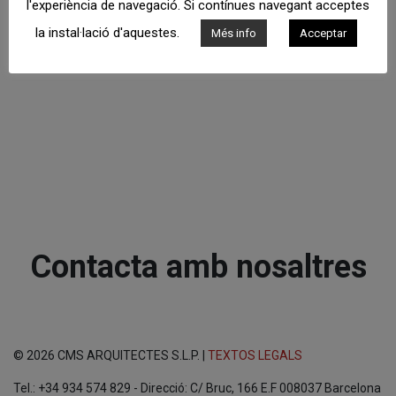
l'experiència de navegació. Si contínues navegant acceptes
la instal·lació d'aquestes.
Més info
Acceptar
Contacta amb nosaltres
© 2026 CMS ARQUITECTES S.L.P. |
TEXTOS LEGALS
Tel.: +34 934 574 829 - Direcció: C/ Bruc, 166 E.F 008037 Barcelona