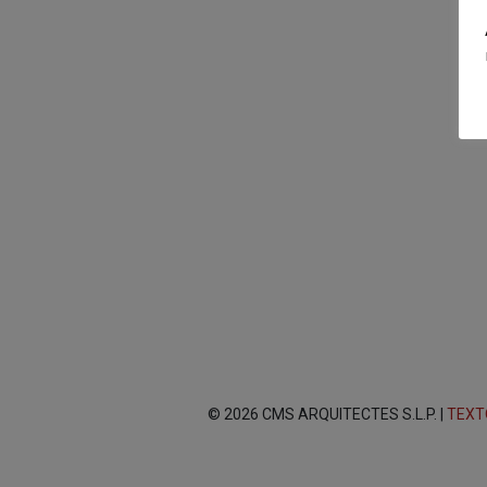
© 2026 CMS ARQUITECTES S.L.P. |
TEXT