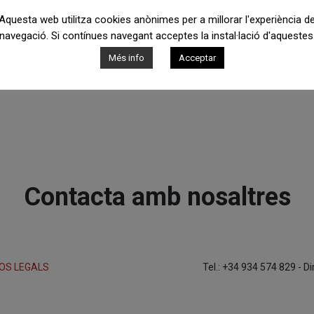
Aquesta web utilitza cookies anònimes per a millorar l'experiència d
navegació. Si contínues navegant acceptes la instal·lació d'aquestes
Més info
Acceptar
Contacta amb nosaltres
OS LEGALS
Tel.: +34 934 574 829 - D