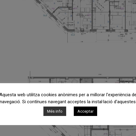
Aquesta web utilitza cookies anònimes per a millorar l'experiència d
navegació. Si contínues navegant acceptes la instal·lació d'aquestes
Més info
Acceptar