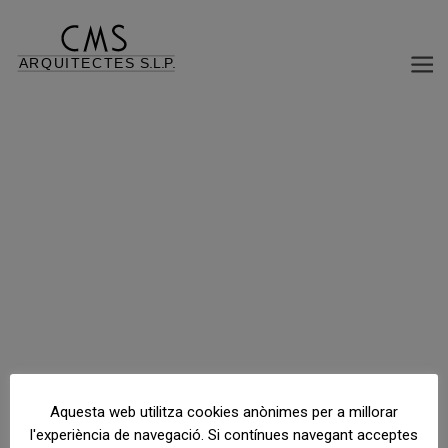
ESTUDI DIMPLANTACIÓ DESTACIÓ DE SERVEI
CN420 Autovía ReusTarragona, Les Gavarres, Tarragona, España
Aquesta web utilitza cookies anònimes per a millorar
l'experiència de navegació. Si contínues navegant acceptes