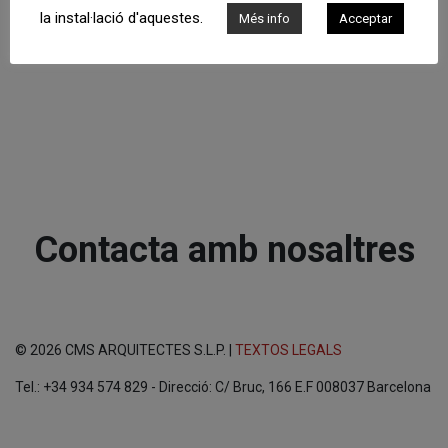
la instal·lació d'aquestes.
Més info
Acceptar
Contacta amb nosaltres
© 2026 CMS ARQUITECTES S.L.P. |
TEXTOS LEGALS
Tel.: +34 934 574 829 - Direcció: C/ Bruc, 166 E.F 008037 Barcelona