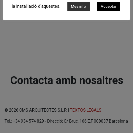
la instal·lació d'aquestes.
Més info
Acceptar
Contacta amb nosaltres
© 2026 CMS ARQUITECTES S.L.P. |
TEXTOS LEGALS
Tel.: +34 934 574 829 - Direcció: C/ Bruc, 166 E.F 008037 Barcelona