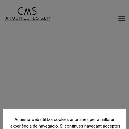
HOTEL CARRETERA COLLBLANC
Carretera de Collblanc, 719, L’Hospitalet de Llobregat, Barcelona, España
Aquesta web utilitza cookies anònimes per a millorar
l'experiència de navegació. Si contínues navegant acceptes