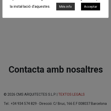
la instal·lació d'aquestes.
Més info
Acceptar
Contacta amb nosaltres
© 2026 CMS ARQUITECTES S.L.P. |
TEXTOS LEGALS
Tel.: +34 934 574 829 - Direcció: C/ Bruc, 166 E.F 008037 Barcelona