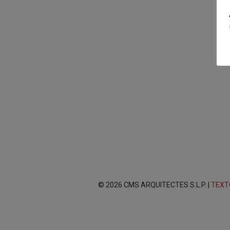
© 2026 CMS ARQUITECTES S.L.P. |
TEXT