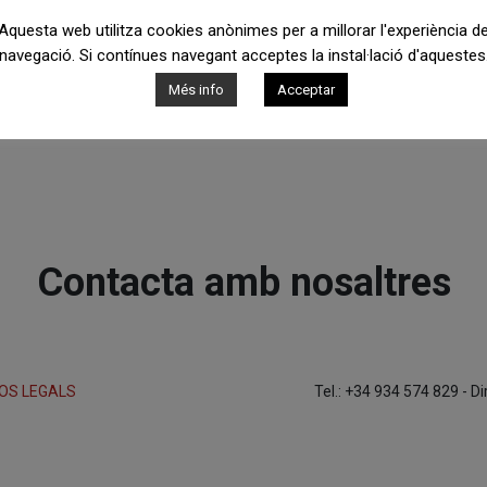
Aquesta web utilitza cookies anònimes per a millorar l'experiència d
navegació. Si contínues navegant acceptes la instal·lació d'aquestes
Més info
Acceptar
Contacta amb nosaltres
OS LEGALS
Tel.: +34 934 574 829 - D