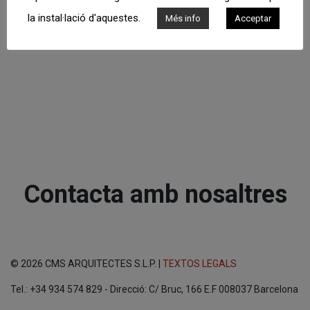
la instal·lació d'aquestes.
Més info
Acceptar
Contacta amb nosaltres
© 2026 CMS ARQUITECTES S.L.P. |
TEXTOS LEGALS
Tel.: +34 934 574 829 - Direcció: C/ Bruc, 166 E.F 008037 Barcelona