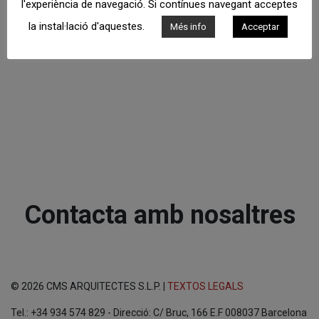
l'experiència de navegació. Si contínues navegant acceptes
la instal·lació d'aquestes.
Més info
Acceptar
Contacta amb nosaltres
© 2026 CMS ARQUITECTES S.L.P. |
TEXTOS LEGALS
Tel.: +34 934 574 829 - Direcció: C/ Bruc, 166 E.F 008037 Barcelona