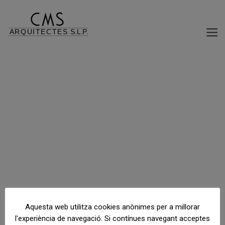
REFORMA INTERIOR HABITATGE
C/ Caravela La Niña, 23, 5º 1ª, Barcelona, Barcelona, España
Aquesta web utilitza cookies anònimes per a millorar
l'experiència de navegació. Si contínues navegant acceptes