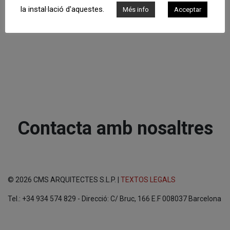
la instal·lació d'aquestes.
Més info
Acceptar
Contacta amb nosaltres
© 2026 CMS ARQUITECTES S.L.P. |
TEXTOS LEGALS
Tel.: +34 934 574 829 - Direcció: C/ Bruc, 166 E.F 008037 Barcelona