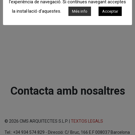
l'experiència de navegació. Si contínues navegant acceptes
la instal·lació d'aquestes.
Més info
Acceptar
Contacta amb nosaltres
© 2026 CMS ARQUITECTES S.L.P. |
TEXTOS LEGALS
Tel.: +34 934 574 829 - Direcció: C/ Bruc, 166 E.F 008037 Barcelona