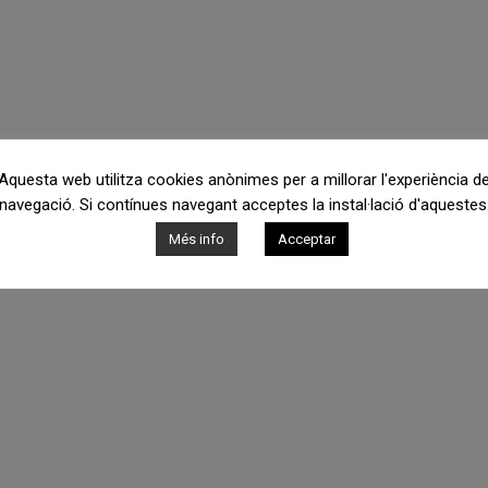
Aquesta web utilitza cookies anònimes per a millorar l'experiència d
navegació. Si contínues navegant acceptes la instal·lació d'aquestes
Més info
Acceptar