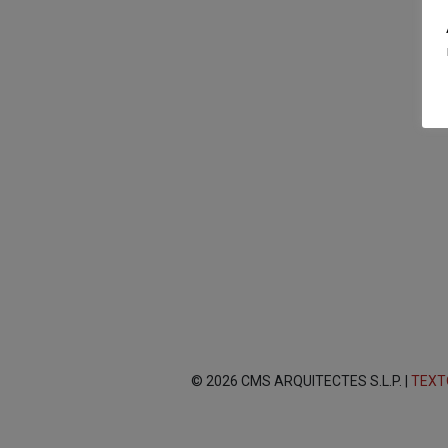
© 2026 CMS ARQUITECTES S.L.P. |
TEXT