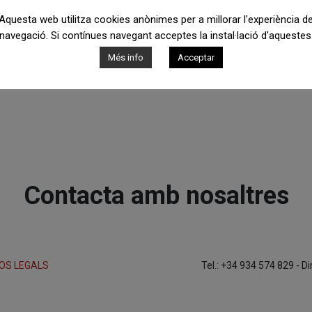
Aquesta web utilitza cookies anònimes per a millorar l'experiència d
navegació. Si contínues navegant acceptes la instal·lació d'aquestes
Més info
Acceptar
Contacta amb nosaltres
OS LEGALS
Tel.: +34 934 574 829 - D