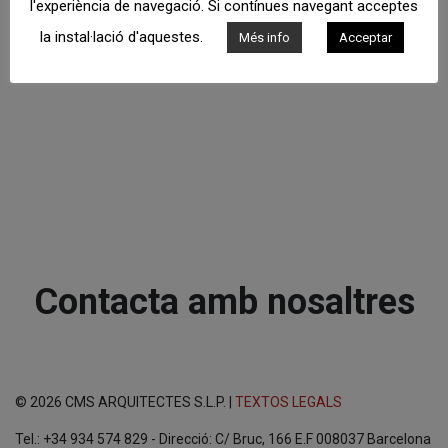
l'experiència de navegació. Si contínues navegant acceptes
la instal·lació d'aquestes.
Més info
Acceptar
Contacta amb nosaltres
© 2026 CMS ARQUITECTES S.L.P. |
TEXTOS LEGALS
Tel.: +34 934 574 829 - Direcció: C/ Bruc, 166 E.F 008037 Barcelona