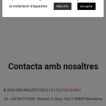
la instal·lació d'aquestes.
Més info
Acceptar
Contacta amb nosaltres
© 2026 CMS ARQUITECTES S.L.P. |
TEXTOS LEGALS
Tel.: +34 934 574 829 - Direcció: C/ Bruc, 166 E.F 008037 Barcelona