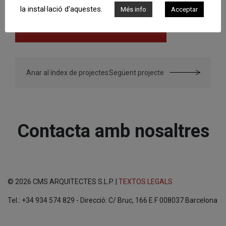
la instal·lació d'aquestes.
Més info
Acceptar
Anar al índex de projectes
Següent projecte
Contacta amb nosaltres
© 2026 CMS ARQUITECTES S.L.P. |
TEXTOS LEGALS
Tel.: +34 934 574 829 - Direcció: C/ Bruc, 166 E.F 008037 Barcelona