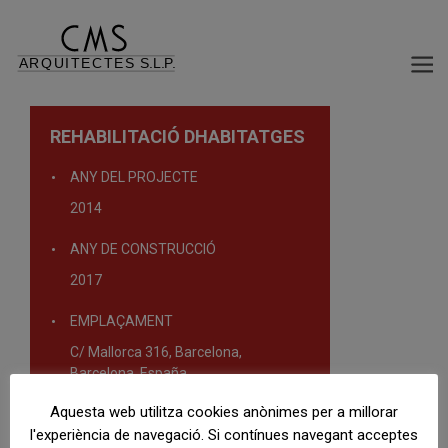
REHABILITACIÓ DHABITATGES
ANY DEL PROJECTE
2014
ANY DE CONSTRUCCIÓ
2017
EMPLAÇAMENT
C/ Mallorca 316, Barcelona,
Barcelona, España
Aquesta web utilitza cookies anònimes per a millorar
TIPOLOGÍA:
l'experiència de navegació. Si contínues navegant acceptes
Projectes de rehabilitació