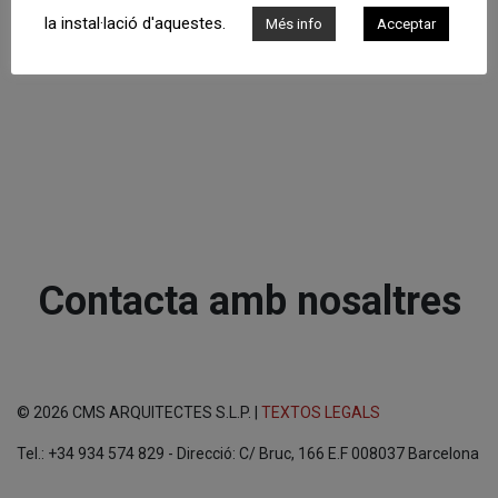
la instal·lació d'aquestes.
Més info
Acceptar
Contacta amb nosaltres
© 2026 CMS ARQUITECTES S.L.P. |
TEXTOS LEGALS
Tel.: +34 934 574 829 - Direcció: C/ Bruc, 166 E.F 008037 Barcelona