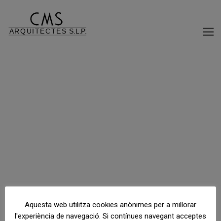
HABITATGE UNIFAMILIAR AÏLLAT
C/ 24, parcela 535 (urb. Guadalmina Alta), San Pedro de Alcántara (Marbella), Málaga, España
Aquesta web utilitza cookies anònimes per a millorar
l'experiència de navegació. Si contínues navegant acceptes