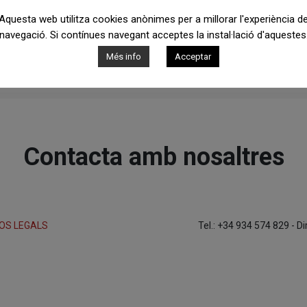
Aquesta web utilitza cookies anònimes per a millorar l'experiència d
navegació. Si contínues navegant acceptes la instal·lació d'aquestes
Més info
Acceptar
Anar al índex de projectes
Contacta amb nosaltres
OS LEGALS
Tel.: +34 934 574 829 - D