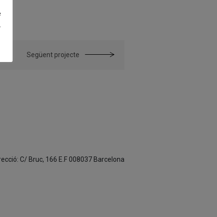
e
.
Següent projecte
irecció: C/ Bruc, 166 E.F 008037 Barcelona