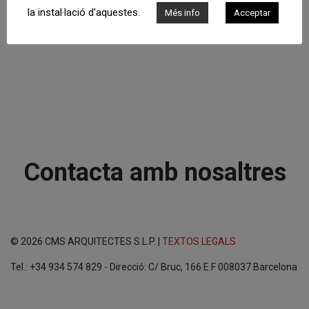
la instal·lació d'aquestes.
Més info
Acceptar
Contacta amb nosaltres
© 2026 CMS ARQUITECTES S.L.P. |
TEXTOS LEGALS
Tel.: +34 934 574 829 - Direcció: C/ Bruc, 166 E.F 008037 Barcelona