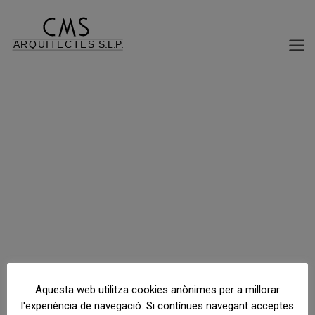
REFORMA DISTRIBUCIÓ EDIFICI OFICINES
C/ Casanovas, 150, Barcelona, Barcelona, España
Aquesta web utilitza cookies anònimes per a millorar
l'experiència de navegació. Si contínues navegant acceptes