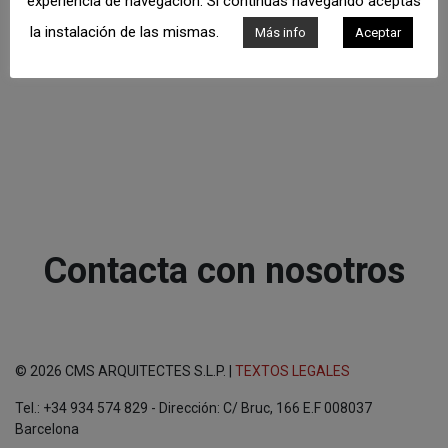
experiencia de navegación. Si continuas navegando aceptas
la instalación de las mismas.
Más info
Aceptar
Contacta con nosotros
© 2026 CMS ARQUITECTES S.L.P. |
TEXTOS LEGALES
Tel.: +34 934 574 829 - Dirección: C/ Bruc, 166 E.F 008037
Barcelona