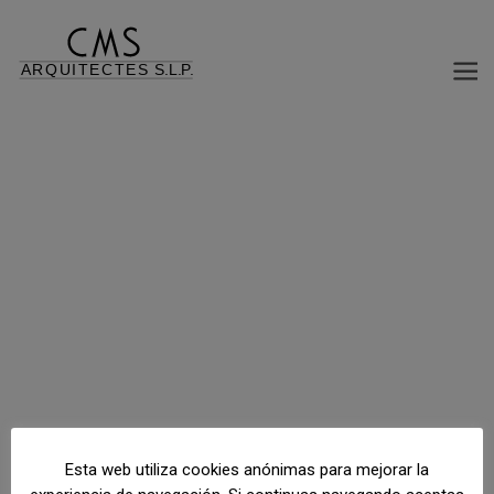
ÁREA COMERCIAL Y SERVICIOS
Volver al índice de proyectos
Autovía A3/ Ctra.U-V-8307, Tebar, Cuenca, España
Esta web utiliza cookies anónimas para mejorar la