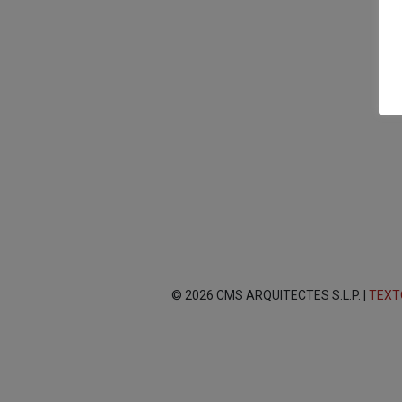
© 2026 CMS ARQUITECTES S.L.P. |
TEXT