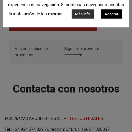
experiencia de navegación. Si continuas navegando aceptas
Centros comerciales
la instalación de las mismas.
Más info
Aceptar
Volver al índice de
Siguiente proyecto
proyectos
Contacta con nosotros
© 2026 CMS ARQUITECTES S.L.P. |
TEXTOS LEGALES
Tel.: +34 934 574 829 - Dirección: C/ Bruc, 166 E.F 008037