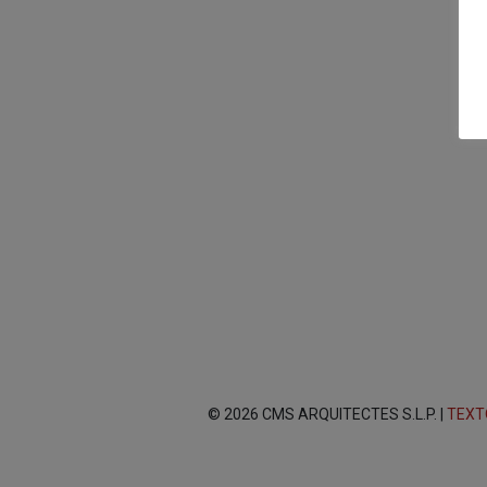
© 2026 CMS ARQUITECTES S.L.P. |
TEXT