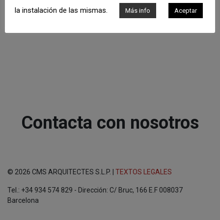
la instalación de las mismas.
Más info
Aceptar
Contacta con nosotros
© 2026 CMS ARQUITECTES S.L.P. |
TEXTOS LEGALES
Tel.: +34 934 574 829 - Dirección: C/ Bruc, 166 E.F 008037
Barcelona