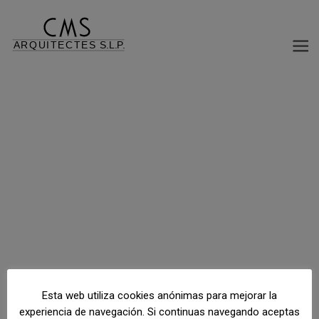
Volver al índice de proyectos
Palau Solità i Plegamans, Palau Solità i Plegamans, Barcelona, España
Esta web utiliza cookies anónimas para mejorar la
experiencia de navegación. Si continuas navegando aceptas