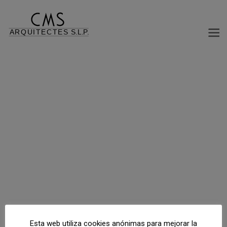
REFORMA Y AMPLIACIÓN DE OFICINAS EN EDIFICIO INDUSTRIAL LEDS C4
Volver al índice de proyectos
Esta web utiliza cookies anónimas para mejorar la