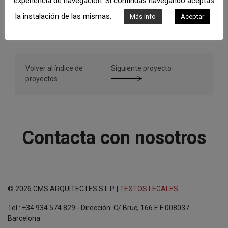
experiencia de navegación. Si continuas navegando aceptas
la instalación de las mismas.
Más info
Aceptar
Volver al índice de
Siguiente proyecto
proyectos
Contacta con nosotros
© 2026 CMS ARQUITECTES S.L.P. |
TEXTOS LEGALES
Tel.: +34 934 574 829 - Dirección: C/ Bruc, 166 E.F 008037
Barcelona