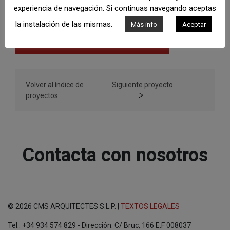
experiencia de navegación. Si continuas navegando aceptas
Proyectos de rehabilitación
la instalación de las mismas.
Más info
Aceptar
Volver al índice de
Siguiente proyecto
proyectos
Contacta con nosotros
© 2026 CMS ARQUITECTES S.L.P. |
TEXTOS LEGALES
Tel.: +34 934 574 829 - Dirección: C/ Bruc, 166 E.F 008037