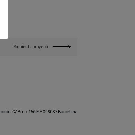
Siguiente proyecto
rección: C/ Bruc, 166 E.F 008037 Barcelona