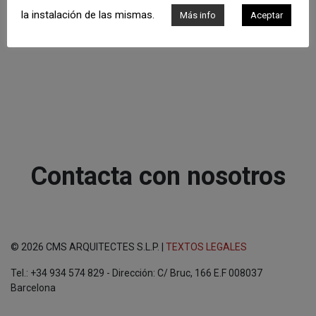
la instalación de las mismas.
Más info
Aceptar
Contacta con nosotros
© 2026 CMS ARQUITECTES S.L.P. |
TEXTOS LEGALES
Tel.: +34 934 574 829 - Dirección: C/ Bruc, 166 E.F 008037
Barcelona