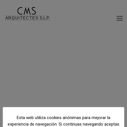
URBANIZACIÓN ESPACIOS PÚBLICOS
C/ Pau Casals, Alfarràs, Lleida, España
Esta web utiliza cookies anónimas para mejorar la
experiencia de navegación. Si continuas navegando aceptas