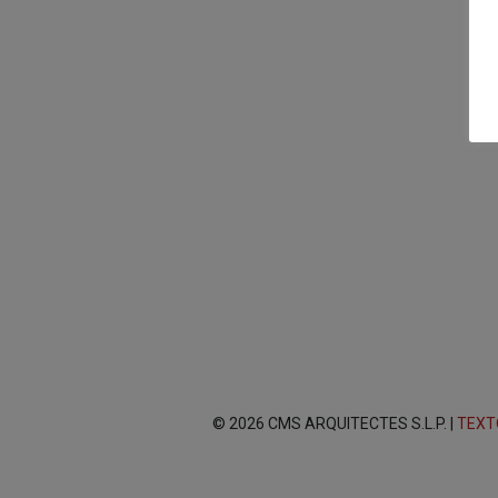
© 2026 CMS ARQUITECTES S.L.P. |
TEXT