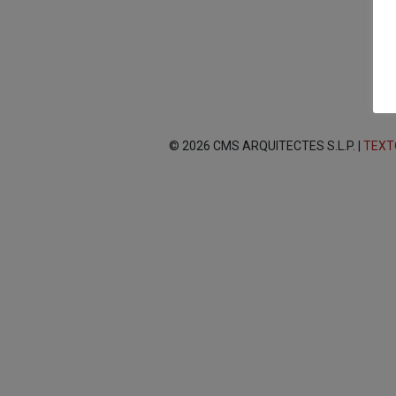
© 2026 CMS ARQUITECTES S.L.P. |
TEXT