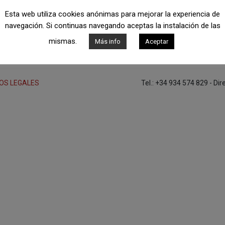
Esta web utiliza cookies anónimas para mejorar la experiencia de
navegación. Si continuas navegando aceptas la instalación de las
Contacta con nosotros
mismas.
Más info
Aceptar
OS LEGALES
Tel.: +34 934 574 829 - Di