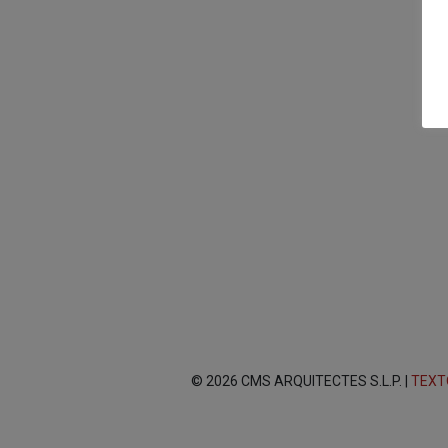
© 2026 CMS ARQUITECTES S.L.P. |
TEXT