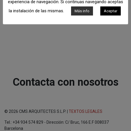
experiencia de navegación. Si continuas navegando aceptas
la instalación de las mismas.
Más info
Aceptar
Contacta con nosotros
© 2026 CMS ARQUITECTES S.L.P. |
TEXTOS LEGALES
Tel.: +34 934 574 829 - Dirección: C/ Bruc, 166 E.F 008037
Barcelona