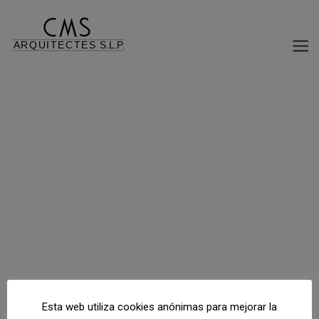
Volver al índice de proyectos
C/ Santa Fé de Nuevo Méjico, Balaguer, Lleida, España
Esta web utiliza cookies anónimas para mejorar la