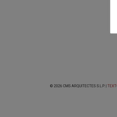
© 2026 CMS ARQUITECTES S.L.P. |
TEXT