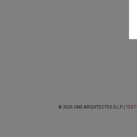
© 2026 CMS ARQUITECTES S.L.P. |
TEXT