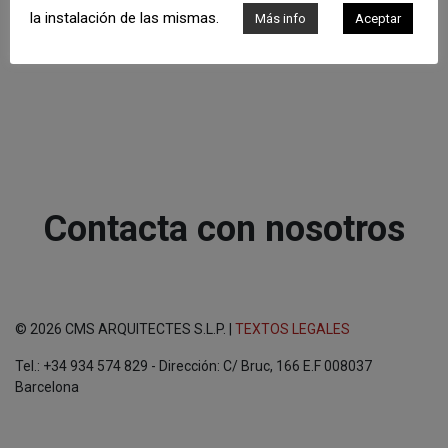
la instalación de las mismas.
Más info
Aceptar
Contacta con nosotros
© 2026 CMS ARQUITECTES S.L.P. |
TEXTOS LEGALES
Tel.: +34 934 574 829 - Dirección: C/ Bruc, 166 E.F 008037
Barcelona